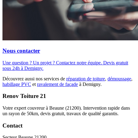
Nous contacter
Une question ? Un projet ? Contactez notre équipe. Devis gratuit
sous 24h à Demigny.
Découvrez aussi nos services de
réparation de toiture
,
démoussage
,
habillage PVC
et
ravalement de façade
à Demigny.
Renov Toiture 21
Votre expert couvreur à Beaune (21200). Intervention rapide dans
un rayon de 50km, devis gratuit, travaux de qualité garantis.
Contact
Secteur Beaune 21200