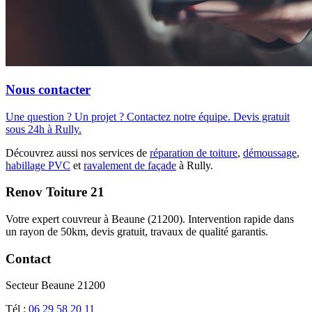
Nous contacter
Une question ? Un projet ? Contactez notre équipe. Devis gratuit
sous 24h à Rully.
Découvrez aussi nos services de
réparation de toiture
,
démoussage
,
habillage PVC
et
ravalement de façade
à Rully.
Renov Toiture 21
Votre expert couvreur à Beaune (21200). Intervention rapide dans
un rayon de 50km, devis gratuit, travaux de qualité garantis.
Contact
Secteur Beaune 21200
Tél :
06 29 58 20 11