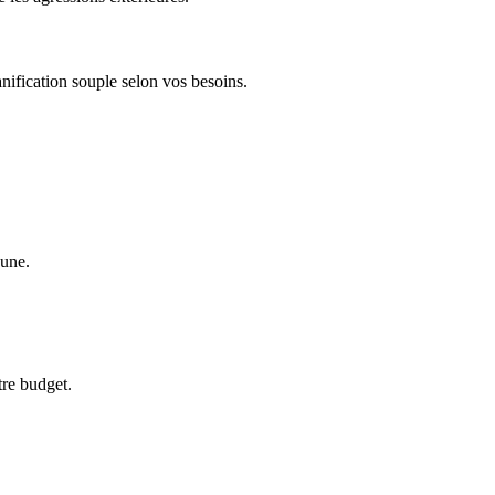
anification souple selon vos besoins.
aune.
tre budget.