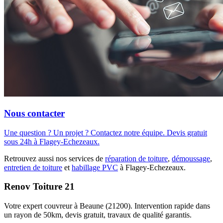
Nous contacter
Une question ? Un projet ? Contactez notre équipe. Devis gratuit
sous 24h à Flagey-Echezeaux.
Retrouvez aussi nos services de
réparation de toiture
,
démoussage
,
entretien de toiture
et
habillage PVC
à Flagey-Echezeaux.
Renov Toiture 21
Votre expert couvreur à Beaune (21200). Intervention rapide dans
un rayon de 50km, devis gratuit, travaux de qualité garantis.