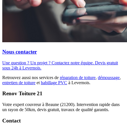
Nous contacter
Une question ? Un projet ? Contactez notre équipe. Devis gratuit
sous 24h à Levernois.
Retrouvez aussi nos services de
réparation de toiture
,
démoussage
,
entretien de toiture
et
habillage PVC
à Levernois.
Renov Toiture 21
Votre expert couvreur à Beaune (21200). Intervention rapide dans
un rayon de 50km, devis gratuit, travaux de qualité garantis.
Contact