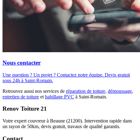
Nous contacter
Une question ? Un projet ? Contactez notre équipe. Devis gratuit
sous 24h à Saint-Romain.
Retrouvez aussi nos services de
réparation de toiture
,
démoussage
,
entretien de toiture
et
habillage PVC
à Saint-Romain.
Renov Toiture 21
Votre expert couvreur à Beaune (21200). Intervention rapide dans
un rayon de 50km, devis gratuit, travaux de qualité garantis.
Contact